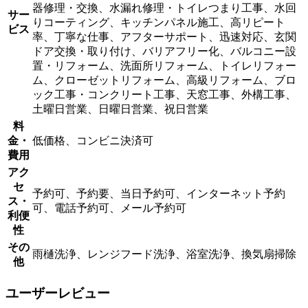
器修理・交換、水漏れ修理・トイレつまり工事、水回
サー
りコーティング、キッチンパネル施工、高リピート
ビス
率、丁寧な仕事、アフターサポート、迅速対応、玄関
ドア交換・取り付け、バリアフリー化、バルコニー設
置・リフォーム、洗面所リフォーム、トイレリフォー
ム、クローゼットリフォーム、高級リフォーム、ブロ
ック工事・コンクリート工事、天窓工事、外構工事、
土曜日営業、日曜日営業、祝日営業
料
金・
低価格、コンビニ決済可
費用
アク
セ
予約可、予約要、当日予約可、インターネット予約
ス・
可、電話予約可、メール予約可
利便
性
その
雨樋洗浄、レンジフード洗浄、浴室洗浄、換気扇掃除
他
ユーザーレビュー