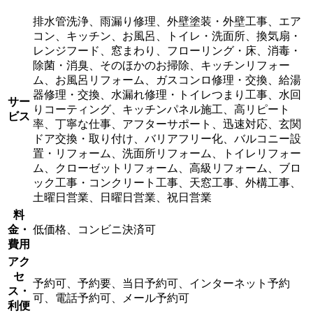
排水管洗浄、雨漏り修理、外壁塗装・外壁工事、エア
コン、キッチン、お風呂、トイレ・洗面所、換気扇・
レンジフード、窓まわり、フローリング・床、消毒・
除菌・消臭、そのほかのお掃除、キッチンリフォー
ム、お風呂リフォーム、ガスコンロ修理・交換、給湯
器修理・交換、水漏れ修理・トイレつまり工事、水回
サー
りコーティング、キッチンパネル施工、高リピート
ビス
率、丁寧な仕事、アフターサポート、迅速対応、玄関
ドア交換・取り付け、バリアフリー化、バルコニー設
置・リフォーム、洗面所リフォーム、トイレリフォー
ム、クローゼットリフォーム、高級リフォーム、ブロ
ック工事・コンクリート工事、天窓工事、外構工事、
土曜日営業、日曜日営業、祝日営業
料
金・
低価格、コンビニ決済可
費用
アク
セ
予約可、予約要、当日予約可、インターネット予約
ス・
可、電話予約可、メール予約可
利便