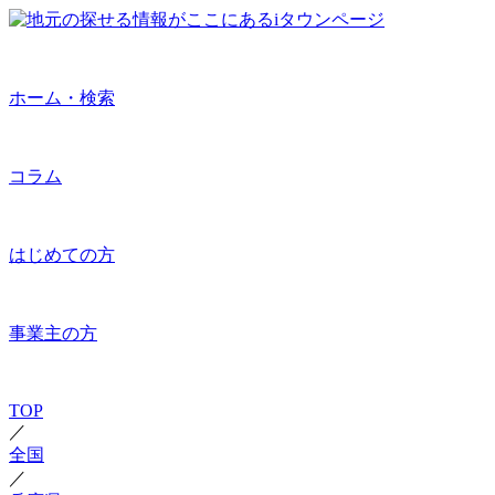
ホーム・検索
コラム
はじめての方
事業主の方
TOP
／
全国
／