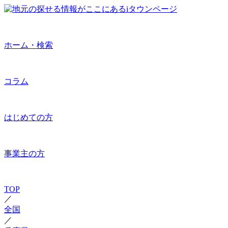
ホーム・検索
コラム
はじめての方
事業主の方
TOP
／
全国
／