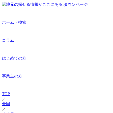
ホーム・検索
コラム
はじめての方
事業主の方
TOP
／
全国
／