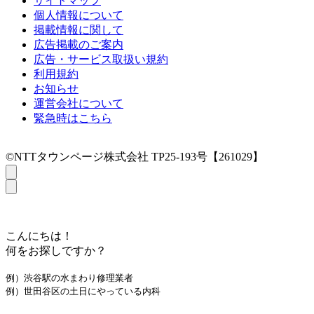
サイトマップ
個人情報について
掲載情報に関して
広告掲載のご案内
広告・サービス取扱い規約
利用規約
お知らせ
運営会社について
緊急時はこちら
©NTTタウンページ株式会社 TP25-193号【261029】
こんにちは！
何をお探しですか？
例）渋谷駅の水まわり修理業者
例）世田谷区の土日にやっている内科