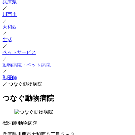
兵庫県
／
川西市
／
大和西
／
生活
／
ペットサービス
／
動物病院・ペット病院
／
獣医師
／
つなぐ動物病院
つなぐ動物病院
獣医師
動物病院
兵庫県川西市大和西５丁目５－３