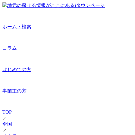
ホーム・検索
コラム
はじめての方
事業主の方
TOP
／
全国
／