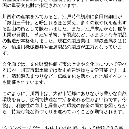
国の重要文化財に指定されています。
川西市の産業をみてみると、江戸時代初期に多田銀銅山が
「銀山三千軒」と呼ばれるほど栄え、多くの銀や銅を産出す
る鉱山の街として賑わいました。また、江戸末期からは皮革
工業が発展し、革紐や革袴、革羽織など、さまざまな革製品
の製造が本格化しました。現在の製造業は、非鉄金属をはじ
め、輸送用機械器具や金属製品の製造が主力となっていま
す。
文化面では、文化財資料館で市の歴史や文化財について学べ
るほか、川西市郷土館では歴史的建造物を見学可能です。ま
た、清和源氏まつりなど、伝統文化を活かした地域イベント
も開催されています。
このように、川西市は、大都市近郊にありながら豊かな自然
環境を有し、便利で快適な生活を送れる住みよい街です。今
後は、利便性の向上と緑豊かな環境の保全の両立を図りなが
ら、持続可能な街づくりを進めていくことが期待されます。
iタウンページでは、お住まいの地域において信頼できる事