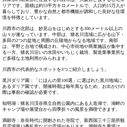
リアです。面積は約53平方キロメートルで、人口約15万人が
暮らしており、豊かな自然と都市機能が調和した良好な住環
境を特徴としています。
川西市の北部は、妙見山をはじめとする300メートル以上の
山々が連なっています。中部は、猪名川流域に広がる山下・
多田の2つの盆地と周囲の丘陵地からなる地域です。南部
は、平野と台地で構成され、中心市街地や商業施設が集中す
る一方、猪名川沿いの水田やいちじく栽培、製造業事業所な
ど多様な土地利用がみられます。
川西市の代表的なスポットを3つご紹介しましょう。
黒川ダリア園：「にほんの里100選」に選ばれた黒川地域に
あるダリア園です。開催時期は毎年異なるため、お出かけの
際は事前の確認が必要です。
知明湖：猪名川渓谷県立自然公園内にある人造湖で、湖畔の
キャンプ場や展望台から四季折々の風景を満喫できます。
満願寺：奈良時代に開創された寺院で、新西国三十三箇所観
音霊場第13番札所などの霊場があります。満願寺九重塔は、