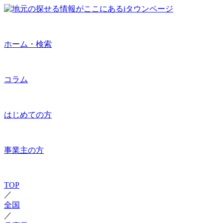
ホーム・検索
コラム
はじめての方
事業主の方
TOP
／
全国
／