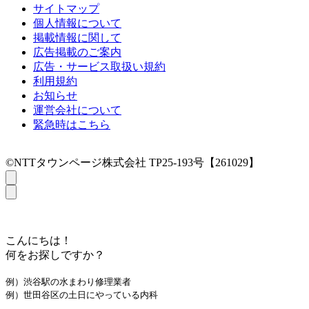
サイトマップ
個人情報について
掲載情報に関して
広告掲載のご案内
広告・サービス取扱い規約
利用規約
お知らせ
運営会社について
緊急時はこちら
©NTTタウンページ株式会社 TP25-193号【261029】
こんにちは！
何をお探しですか？
例）渋谷駅の水まわり修理業者
例）世田谷区の土日にやっている内科