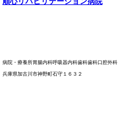
順心リハビリテーション病院
病院・療養所
胃腸内科
呼吸器内科
歯科
歯科口腔外科
兵庫県加古川市神野町石守１６３２