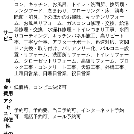
コン、キッチン、お風呂、トイレ・洗面所、換気扇・
レンジフード、窓まわり、フローリング・床、消毒・
除菌・消臭、そのほかのお掃除、キッチンリフォー
ム、お風呂リフォーム、ガスコンロ修理・交換、給湯
器修理・交換、水漏れ修理・トイレつまり工事、水回
サー
りコーティング、キッチンパネル施工、高リピート
ビス
率、丁寧な仕事、アフターサポート、迅速対応、玄関
ドア交換・取り付け、バリアフリー化、バルコニー設
置・リフォーム、洗面所リフォーム、トイレリフォー
ム、クローゼットリフォーム、高級リフォーム、ブロ
ック工事・コンクリート工事、天窓工事、外構工事、
土曜日営業、日曜日営業、祝日営業
料
金・
低価格、コンビニ決済可
費用
アク
セ
予約可、予約要、当日予約可、インターネット予約
ス・
可、電話予約可、メール予約可
利便
性
その