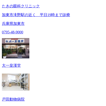
たきの眼科クリニック
加東市滝野駅の近く 平日19時まで診療
兵庫県加東市
0795-48-9000
大一皇漢堂
戸田動物病院