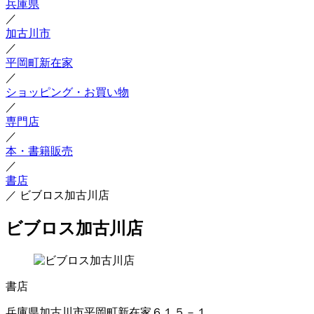
兵庫県
／
加古川市
／
平岡町新在家
／
ショッピング・お買い物
／
専門店
／
本・書籍販売
／
書店
／
ビブロス加古川店
ビブロス加古川店
書店
兵庫県加古川市平岡町新在家６１５－１