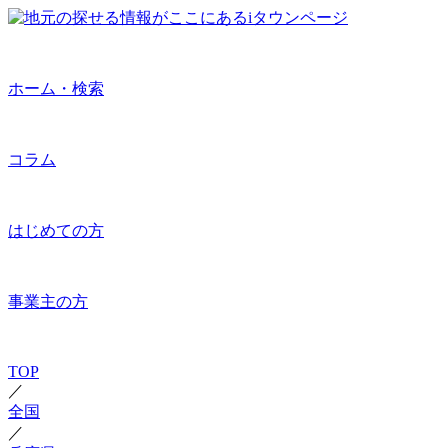
ホーム・検索
コラム
はじめての方
事業主の方
TOP
／
全国
／