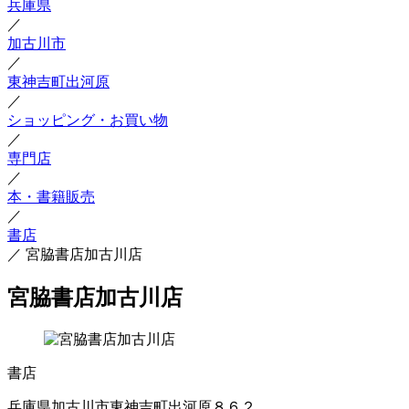
兵庫県
／
加古川市
／
東神吉町出河原
／
ショッピング・お買い物
／
専門店
／
本・書籍販売
／
書店
／
宮脇書店加古川店
宮脇書店加古川店
書店
兵庫県加古川市東神吉町出河原８６２