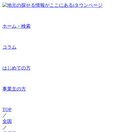
ホーム・検索
コラム
はじめての方
事業主の方
TOP
／
全国
／