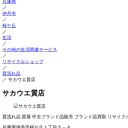
兵庫県
／
伊丹市
／
桜ケ丘
／
生活
／
その他の生活関連サービス
／
リサイクルショップ
／
質流れ品
／
サカウエ質店
サカウエ質店
質流れ品
質屋
中古ブランド品販売
ブランド品買取
リサイク
兵庫県伊丹市桜ケ丘１丁目５－４