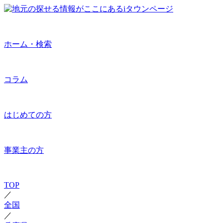
ホーム・検索
コラム
はじめての方
事業主の方
TOP
／
全国
／