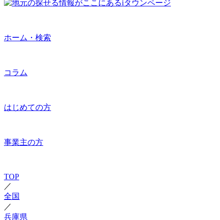
ホーム・検索
コラム
はじめての方
事業主の方
TOP
／
全国
／
兵庫県