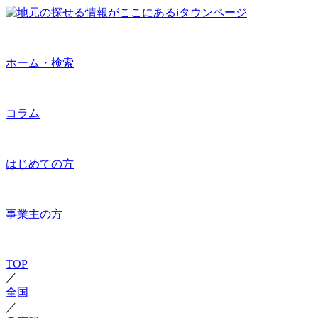
ホーム・検索
コラム
はじめての方
事業主の方
TOP
／
全国
／