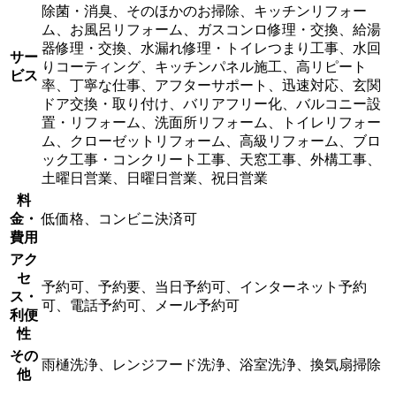
除菌・消臭、そのほかのお掃除、キッチンリフォー
ム、お風呂リフォーム、ガスコンロ修理・交換、給湯
器修理・交換、水漏れ修理・トイレつまり工事、水回
サー
りコーティング、キッチンパネル施工、高リピート
ビス
率、丁寧な仕事、アフターサポート、迅速対応、玄関
ドア交換・取り付け、バリアフリー化、バルコニー設
置・リフォーム、洗面所リフォーム、トイレリフォー
ム、クローゼットリフォーム、高級リフォーム、ブロ
ック工事・コンクリート工事、天窓工事、外構工事、
土曜日営業、日曜日営業、祝日営業
料
金・
低価格、コンビニ決済可
費用
アク
セ
予約可、予約要、当日予約可、インターネット予約
ス・
可、電話予約可、メール予約可
利便
性
その
雨樋洗浄、レンジフード洗浄、浴室洗浄、換気扇掃除
他