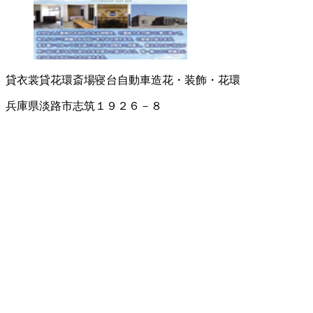
貸衣裳
貸花環
斎場
寝台自動車
造花・装飾・花環
兵庫県淡路市志筑１９２６－８