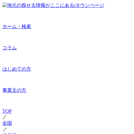
ホーム・検索
コラム
はじめての方
事業主の方
TOP
／
全国
／