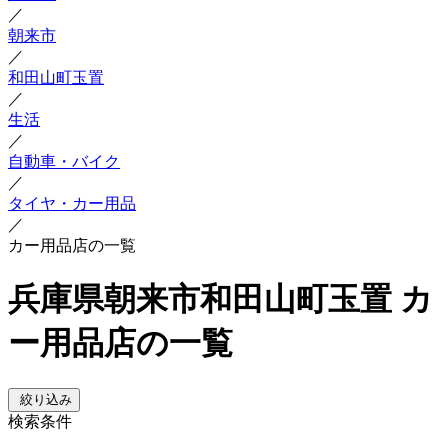
／
朝来市
／
和田山町玉置
／
生活
／
自動車・バイク
／
タイヤ・カー用品
／
カー用品店の一覧
兵庫県朝来市和田山町玉置 カ
ー用品店の一覧
絞り込み
検索条件