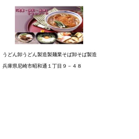
うどん卸
うどん製造
製麺業
そば卸
そば製造
兵庫県尼崎市昭和通１丁目９－４８