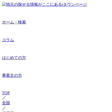
ホーム・検索
コラム
はじめての方
事業主の方
TOP
／
全国
／