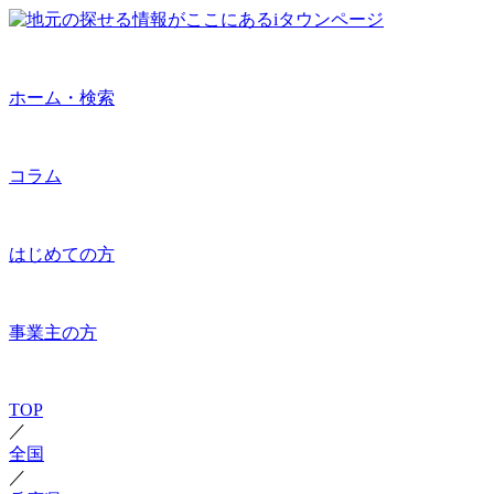
ホーム・検索
コラム
はじめての方
事業主の方
TOP
／
全国
／