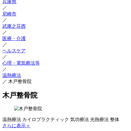
兵庫県
／
尼崎市
／
武庫之荘西
／
医療・介護
／
ヘルスケア
／
心理・電気療法等
／
温熱療法
／
木戸整骨院
木戸整骨院
温熱療法
カイロプラクティック
気功療法
光熱療法
整体
さらに表示＋