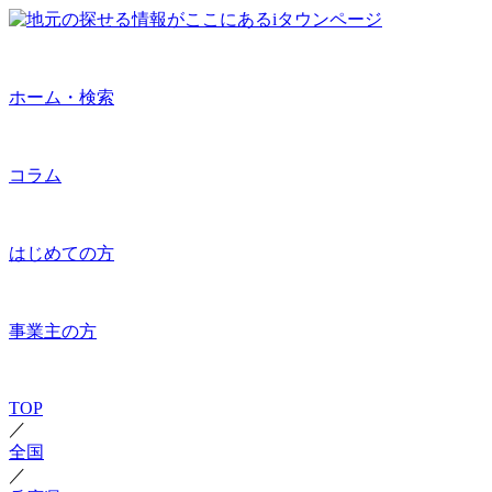
ホーム・検索
コラム
はじめての方
事業主の方
TOP
／
全国
／