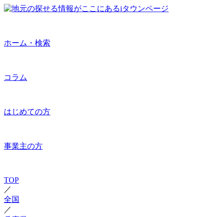
ホーム・検索
コラム
はじめての方
事業主の方
TOP
／
全国
／