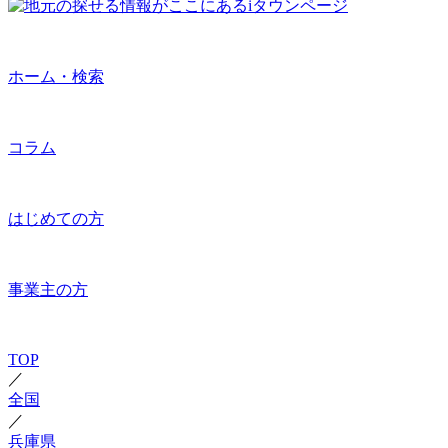
ホーム・検索
コラム
はじめての方
事業主の方
TOP
／
全国
／
兵庫県