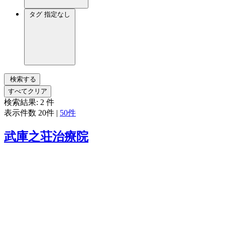
タグ
指定なし
検索する
すべてクリア
検索結果:
2
件
表示件数
20件
|
50件
武庫之荘治療院