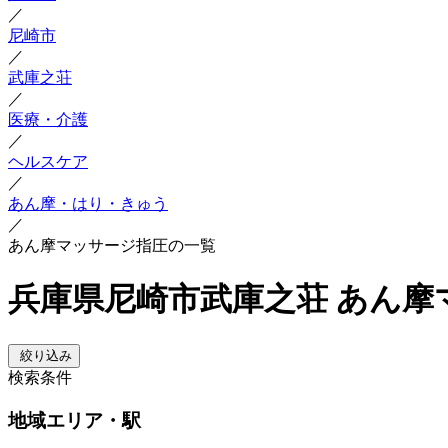
／
尼崎市
／
武庫之荘
／
医療・介護
／
ヘルスケア
／
あん摩・はり・きゅう
／
あん摩マッサージ指圧の一覧
兵庫県尼崎市武庫之荘 あん摩
絞り込み
検索条件
地域
エリア・駅