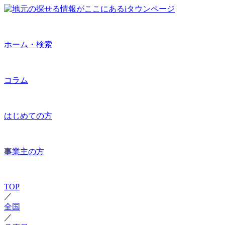
ホーム・検索
コラム
はじめての方
事業主の方
TOP
／
全国
／