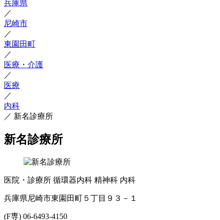
兵庫県
／
尼崎市
／
東園田町
／
医療・介護
／
医療
／
内科
／
新名診療所
新名診療所
医院・診療所
循環器内科
精神科
内科
兵庫県尼崎市東園田町５丁目９３－１
(F専) 06-6493-4150