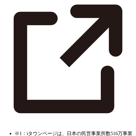
※1：iタウンページは、日本の民営事業所数516万事業