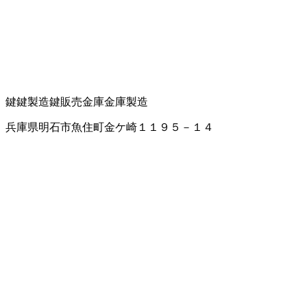
鍵
鍵製造
鍵販売
金庫
金庫製造
兵庫県明石市魚住町金ケ崎１１９５－１４