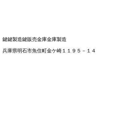
鍵
鍵製造
鍵販売
金庫
金庫製造
兵庫県明石市魚住町金ケ崎１１９５－１４