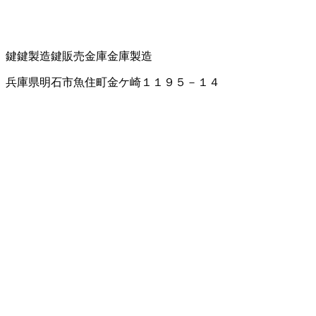
鍵
鍵製造
鍵販売
金庫
金庫製造
兵庫県明石市魚住町金ケ崎１１９５－１４