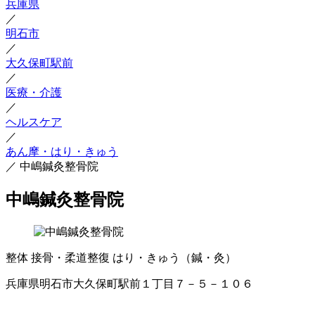
兵庫県
／
明石市
／
大久保町駅前
／
医療・介護
／
ヘルスケア
／
あん摩・はり・きゅう
／
中嶋鍼灸整骨院
中嶋鍼灸整骨院
整体
接骨・柔道整復
はり・きゅう（鍼・灸）
兵庫県明石市大久保町駅前１丁目７－５－１０６