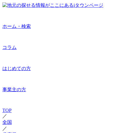
ホーム・検索
コラム
はじめての方
事業主の方
TOP
／
全国
／