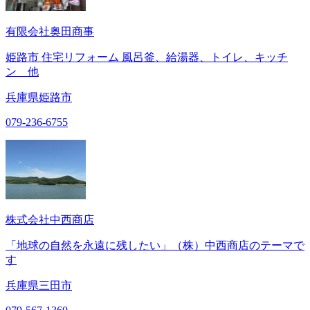
有限会社奥田商事
姫路市 住宅リフォーム 風呂釜、給湯器、トイレ、キッチ
ン 他
兵庫県姫路市
079-236-6755
株式会社中西商店
「地球の自然を永遠に残したい」（株）中西商店のテーマで
す
兵庫県三田市