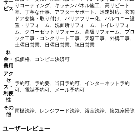
サー
りコーティング、キッチンパネル施工、高リピート
ビス
率、丁寧な仕事、アフターサポート、迅速対応、玄関
ドア交換・取り付け、バリアフリー化、バルコニー設
置・リフォーム、洗面所リフォーム、トイレリフォー
ム、クローゼットリフォーム、高級リフォーム、ブロ
ック工事・コンクリート工事、天窓工事、外構工事、
土曜日営業、日曜日営業、祝日営業
料
金・
低価格、コンビニ決済可
費用
アク
セ
予約可、予約要、当日予約可、インターネット予約
ス・
可、電話予約可、メール予約可
利便
性
その
雨樋洗浄、レンジフード洗浄、浴室洗浄、換気扇掃除
他
ユーザーレビュー