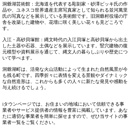
洞爺湖芸術館：北海道を代表する彫刻家・砂澤ビッキ氏の作
品や、ユネスコ世界遺産主席写真家として知られる並河萬里
氏の写真などを展示している美術館です。旧洞爺村役場の庁
舎を改築した建物や、花壇に咲く美しい花々も見どころで
す。
入江・高砂貝塚館：縄文時代の入江貝塚と高砂貝塚から出土
した土器や石器、土偶などを展示しています。竪穴建物の復
元模型や資料展示を通じて、縄文人の暮らしぶりや歴史につ
いて学べます。
洞爺湖町は、活発な火山活動によって生まれた自然風景が今
も残る町です。四季折々に表情を変える景観やダイナミック
な自然造形は、これからも多くの人々に新たな発見や感動を
与え続けるでしょう。
iタウンページでは、お住まいの地域において信頼できる事
業者やサービス提供者の情報を豊富に掲載しています。あな
たに適切な事業者を簡単に探せますので、ぜひ当サイトの事
業者一覧をご覧ください。