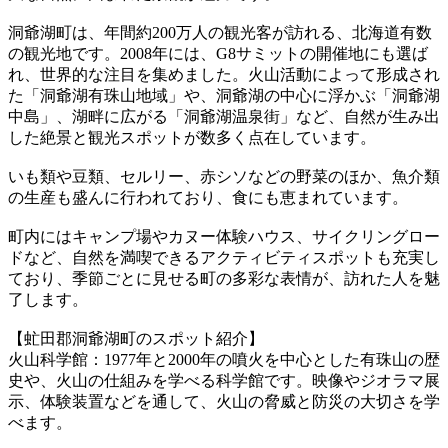
洞爺湖町は、年間約200万人の観光客が訪れる、北海道有数
の観光地です。2008年には、G8サミットの開催地にも選ば
れ、世界的な注目を集めました。火山活動によって形成され
た「洞爺湖有珠山地域」や、洞爺湖の中心に浮かぶ「洞爺湖
中島」、湖畔に広がる「洞爺湖温泉街」など、自然が生み出
した絶景と観光スポットが数多く点在しています。
いも類や豆類、セルリー、赤シソなどの野菜のほか、魚介類
の生産も盛んに行われており、食にも恵まれています。
町内にはキャンプ場やカヌー体験ハウス、サイクリングロー
ドなど、自然を満喫できるアクティビティスポットも充実し
ており、季節ごとに見せる町の多彩な表情が、訪れた人を魅
了します。
【虻田郡洞爺湖町のスポット紹介】
火山科学館：1977年と2000年の噴火を中心とした有珠山の歴
史や、火山の仕組みを学べる科学館です。映像やジオラマ展
示、体験装置などを通して、火山の脅威と防災の大切さを学
べます。