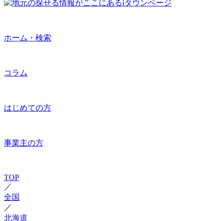
ホーム・検索
コラム
はじめての方
事業主の方
TOP
／
全国
／
北海道