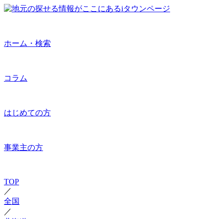
ホーム・検索
コラム
はじめての方
事業主の方
TOP
／
全国
／