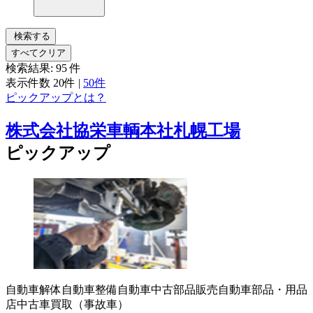
検索する
すべてクリア
検索結果:
95
件
表示件数
20件
|
50件
ピックアップとは？
株式会社協栄車輌本社札幌工場
ピックアップ
自動車解体
自動車整備
自動車中古部品販売
自動車部品・用品
店
中古車買取（事故車）