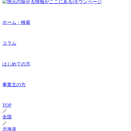
ホーム・検索
コラム
はじめての方
事業主の方
TOP
／
全国
／
北海道