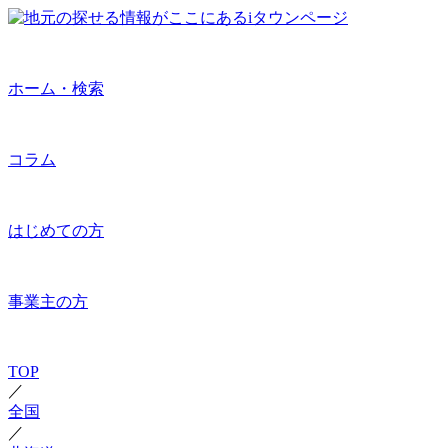
ホーム・検索
コラム
はじめての方
事業主の方
TOP
／
全国
／