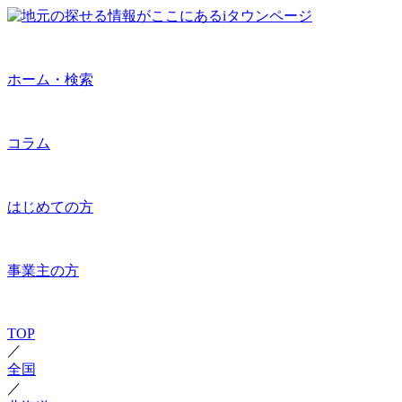
ホーム・検索
コラム
はじめての方
事業主の方
TOP
／
全国
／