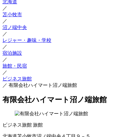
北海道
／
苫小牧市
／
沼ノ端中央
／
レジャー・趣味・学校
／
宿泊施設
／
旅館・民宿
／
ビジネス旅館
／
有限会社ハイマート沼ノ端旅館
有限会社ハイマート沼ノ端旅館
ビジネス旅館
旅館
北海道苫小牧市沼ノ端中央４丁目９－５