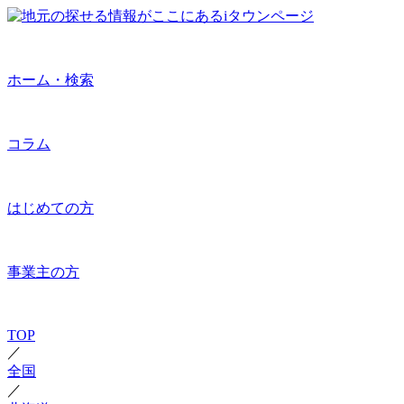
ホーム・検索
コラム
はじめての方
事業主の方
TOP
／
全国
／