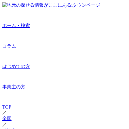
ホーム・検索
コラム
はじめての方
事業主の方
TOP
／
全国
／