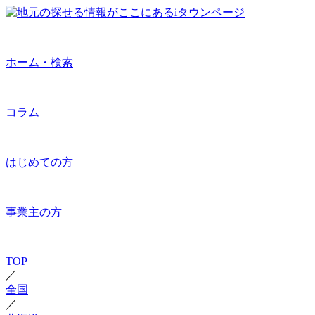
ホーム・検索
コラム
はじめての方
事業主の方
TOP
／
全国
／