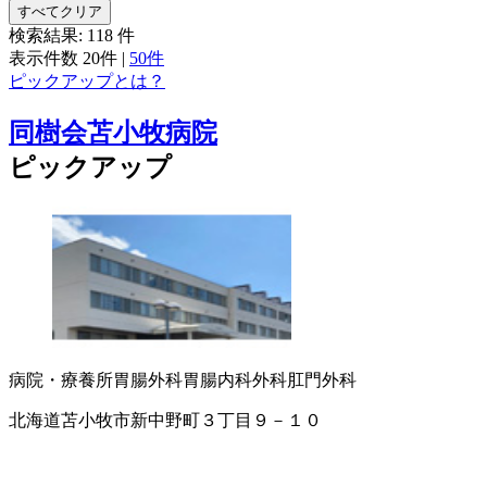
すべてクリア
検索結果:
118
件
表示件数
20件
|
50件
ピックアップとは？
同樹会苫小牧病院
ピックアップ
病院・療養所
胃腸外科
胃腸内科
外科
肛門外科
北海道苫小牧市新中野町３丁目９－１０