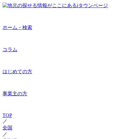
ホーム・検索
コラム
はじめての方
事業主の方
TOP
／
全国
／