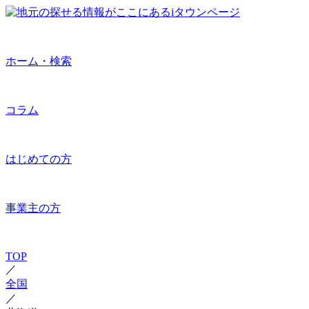
ホーム・検索
コラム
はじめての方
事業主の方
TOP
／
全国
／