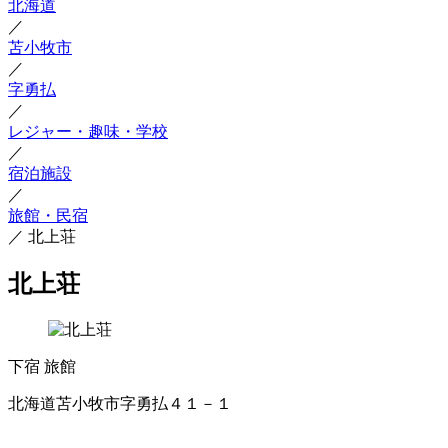
北海道
／
苫小牧市
／
字勇払
／
レジャー・趣味・学校
／
宿泊施設
／
旅館・民宿
／
北上荘
北上荘
下宿
旅館
北海道苫小牧市字勇払４１－１