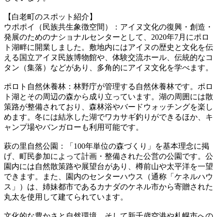
【白老町のスポット紹介】
ウポポイ（民族共生象徴空間）：アイヌ文化の復興・創造・
発展のためのナショナルセンターとして、2020年7月にポロ
ト湖畔に開業しました。敷地内にはアイヌの歴史と文化を伝
える国立アイヌ民族博物館や、体験交流ホール、伝統的なコ
タン（集落）などがあり、多角的にアイヌ文化を学べます。
ポロト自然休養林：林野庁が管理する自然休養林です。ポロ
ト湖とその周辺の森から成り立っています。湖の周囲には散
策路が整備されており、森林浴やバードウォッチングを楽し
めます。冬には結氷した湖でワカサギ釣りができるほか、キ
ャンプ場やバンガローも利用可能です。
萩の里自然公園：「100年単位の森づくり」を基本理念に掲
げ、町民参加によって計画・整備された公営の公園です。公
園内には自然散策路や展望台があり、樽前山や太平洋を一望
できます。また、園内のセンターハウス（通称「ケネルハウ
ス」）は、姉妹都市であるカナダのケネル市から寄贈された
丸太を使用して建てられています。
文化的な豊かさと自然環境、そして新千歳空港や札幌市への