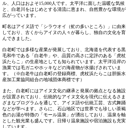
ル、人口はおよそ15,000人です。太平洋に面した温暖な気候
と、白老川をはじめとする清流に恵まれ、自然豊かな環境が
広がっています。
町名はアイヌ語で「シラウオイ（虻の多いところ）」に由来
しており、古くからアイヌの人々が暮らし、独自の文化を育
んできました。
白老町では多様な産業が発展しており、北海道を代表する黒
毛和牛である「白老牛」や、品質の高さに定評のある「虎杖
浜たらこ」の生産地としても知られています。太平洋沿岸の
漁業では毛ガニやホッキなどの海産物が水揚げされていま
す。（※白老牛は白老町の登録商標、虎杖浜たらこは胆振水
産加工業協同組合の地域団体商標です）
また、白老町にはアイヌ文化の継承と発展の拠点となる施設
が設置されており、伝統的なアイヌ文化を現代に伝えるさま
ざまなプログラムを通して、アイヌ語や伝統工芸、古式舞踊
などが学べます。さらに、石山地区では世界でも珍しい茶褐
色のお湯が特徴の「モール温泉」が湧出しており、温泉を軸
とした観光業も盛んです。日帰り温泉施設や宿泊施設も充実
しています。