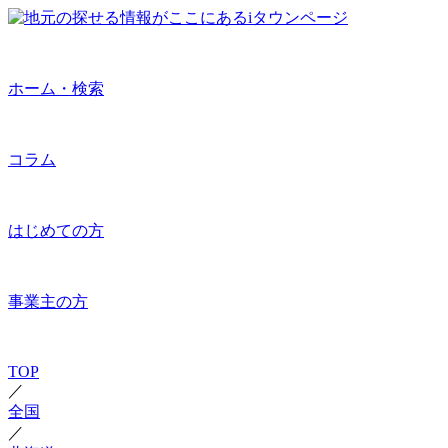
ホーム・検索
コラム
はじめての方
事業主の方
TOP
／
全国
／