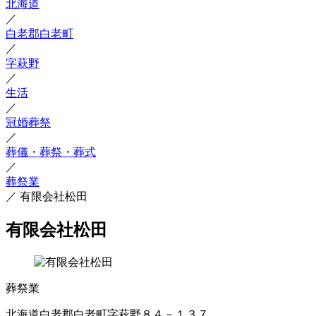
北海道
／
白老郡白老町
／
字萩野
／
生活
／
冠婚葬祭
／
葬儀・葬祭・葬式
／
葬祭業
／
有限会社松田
有限会社松田
葬祭業
北海道白老郡白老町字萩野８４－１３７