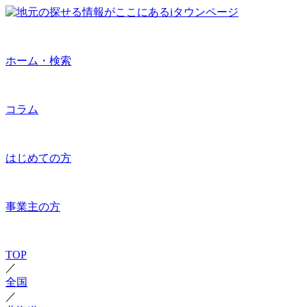
ホーム・検索
コラム
はじめての方
事業主の方
TOP
／
全国
／