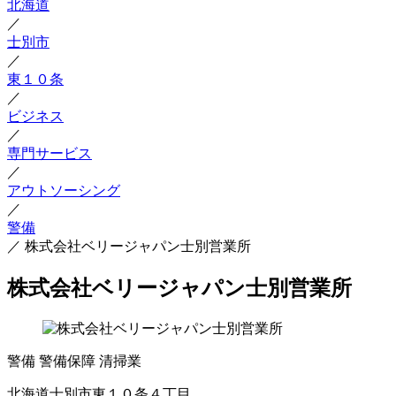
北海道
／
士別市
／
東１０条
／
ビジネス
／
専門サービス
／
アウトソーシング
／
警備
／
株式会社ベリージャパン士別営業所
株式会社ベリージャパン士別営業所
警備
警備保障
清掃業
北海道士別市東１０条４丁目