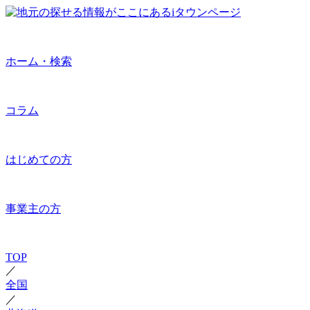
ホーム・検索
コラム
はじめての方
事業主の方
TOP
／
全国
／