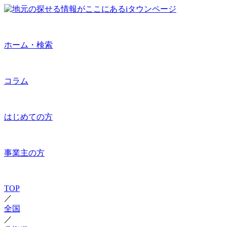
ホーム・検索
コラム
はじめての方
事業主の方
TOP
／
全国
／