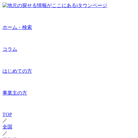
ホーム・検索
コラム
はじめての方
事業主の方
TOP
／
全国
／