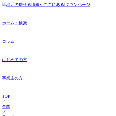
ホーム・検索
コラム
はじめての方
事業主の方
TOP
／
全国
／