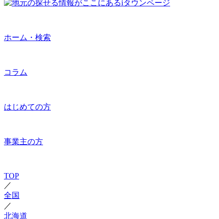
ホーム・検索
コラム
はじめての方
事業主の方
TOP
／
全国
／
北海道