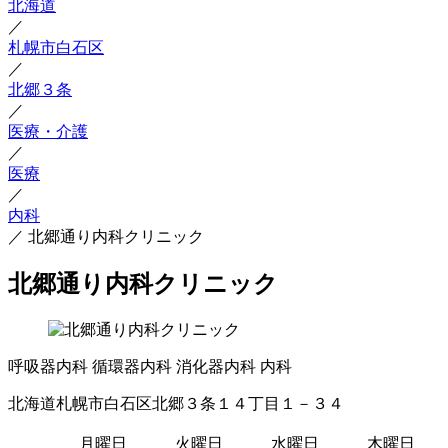
北海道
／
札幌市白石区
／
北郷３条
／
医療・介護
／
医療
／
内科
／
北郷通り内科クリニック
北郷通り内科クリニック
呼吸器内科
循環器内科
消化器内科
内科
北海道札幌市白石区北郷３条１４丁目１－３４
月曜日
火曜日
水曜日
木曜日