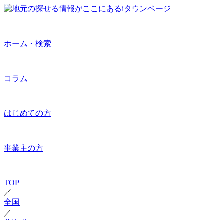
ホーム・検索
コラム
はじめての方
事業主の方
TOP
／
全国
／